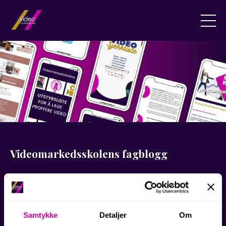
Blogg
Videomarkedsskolens fagblogg
Velkommen til Videomarkedsskolens
videoblogg!
Samtykke
Detaljer
Om