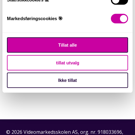
Markedsføringscookies 🎯
Tillat alle
Facebook eller YouTube?
Videostrategi med
Videomarkedsskolen
tillat utvalg
Aug 15, 2018
Ikke tillat
© 2026 Videomarkedsskolen AS, org. nr. 918033696,