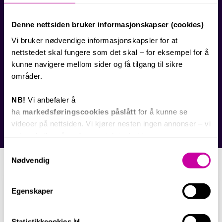
Her deler vi ekspertise i videomarkedsføring,
Denne nettsiden bruker informasjonskapser (cookies)
YouTube-strategi og tips for bedrifter som ønsker å
Vi bruker nødvendige informasjonskapsler for at
maksimere sin videoeffekt. Vårt innhold er
videodrevet – du finner både dybdeartikler og
nettstedet skal fungere som det skal – for eksempel for å
praktiske videoeksempler.
kunne navigere mellom sider og få tilgang til sikre
NB! For å se alle innebygde YouTube-videoer, må du
områder.
godkjenne markedsføringscookies i banneret
nederst på siden.
NB!
Vi anbefaler å
Utforsk våre nyeste innlegg under, eller bruk
ha
markedsføringscookies påslått
for å kunne se
søkefeltet til å finne temaer som interesserer deg 👇
videoer på nettsiden. Vi kjører nesten ingen annonser – vi
satser heller på godt, organisk innhold.
Samtykkevalg
Nødvendig
Egenskaper
Statistikkcookies 📊