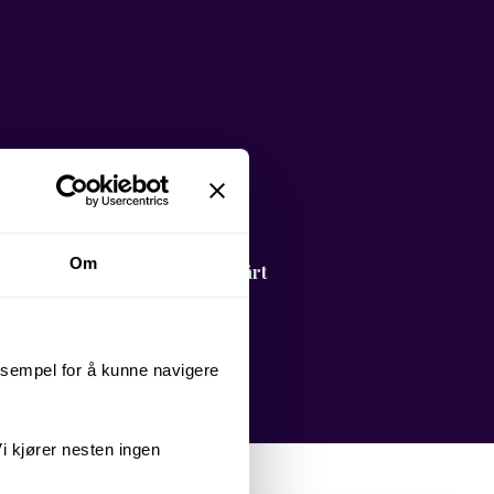
Om
 maksimere sin videoeffekt. Vårt
t nederst på siden.
eksempel for å kunne navigere
i kjører nesten ingen