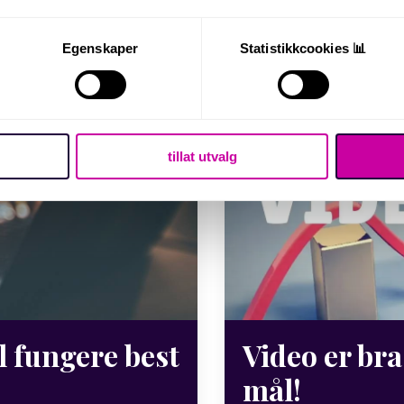
Egenskaper
Statistikkcookies 📊
tillat utvalg
l fungere best
Video er bra
mål!