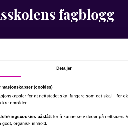
sskolens fagblogg
dsskolens videoblogg!
Detaljer
føring, YouTube-strategi og tips for bedrifter som ønsker å
e dybdeartikler og praktiske videoeksempler.
ideoer, må du godkjenne markedsføringscookies i bannere
ormasjonskapser (cookies)
r bruk søkefeltet til å finne temaer som interesserer deg 👇
sjonskapsler for at nettstedet skal fungere som det skal – for 
 sikre områder.
sføringscookies påslått
for å kunne se videoer på nettsiden. V
å godt, organisk innhold.