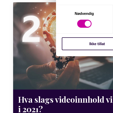
Samtykkevalg
Nødvendig
Ikke tillat
Hva slags videoinnhold vi
i 2021?