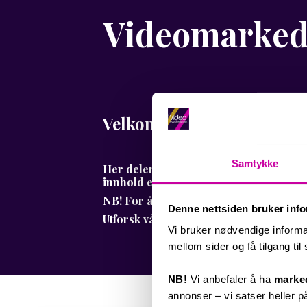
Videomarked
Velkommen til Videomarke
Samtykke
Her deler vi ekspertise i videomarkeds
innhold er videodrevet – du finner båd
NB! For å se alle innebygde YouTube-v
Denne nettsiden bruker inf
Utforsk våre nyeste innlegg under, elle
Vi bruker nødvendige informa
mellom sider og få tilgang til
NB!
Vi anbefaler å ha
marked
annonser – vi satser heller p