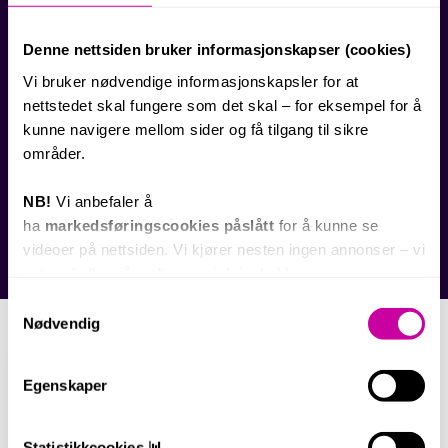
Her deler vi ekspertise i videomarkedsføring,
Denne nettsiden bruker informasjonskapser (cookies)
YouTube-strategi og tips for bedrifter som ønsker å
Vi bruker nødvendige informasjonskapsler for at
maksimere sin videoeffekt. Vårt innhold er
videodrevet – du finner både dybdeartikler og
nettstedet skal fungere som det skal – for eksempel for å
praktiske videoeksempler.
kunne navigere mellom sider og få tilgang til sikre
NB! For å se alle innebygde YouTube-videoer, må du
områder.
godkjenne markedsføringscookies i banneret
nederst på siden.
NB!
Vi anbefaler å
Utforsk våre nyeste innlegg under, eller bruk
ha
markedsføringscookies påslått
for å kunne se
søkefeltet til å finne temaer som interesserer deg 👇
videoer på nettsiden. Vi kjører nesten ingen annonser – vi
satser heller på godt, organisk innhold.
Samtykkevalg
Nødvendig
Egenskaper
Statistikkcookies 📊