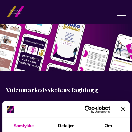
Blogg
Videomarkedsskolens fagblogg
Velkommen til Videomarkedsskolens
videoblogg!
Samtykke
Detaljer
Om