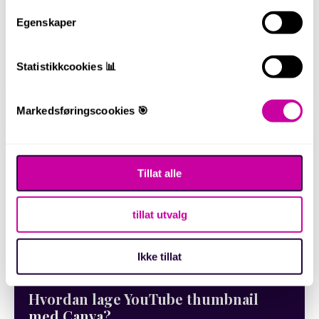
Egenskaper
Hvordan tjene penger med YouTube?
Statistikkcookies 📊
Feb 06, 2022
Markedsføringscookies 🎯
Tillat alle
tillat utvalg
Ikke tillat
Hvordan lage YouTube thumbnail
med Canva?