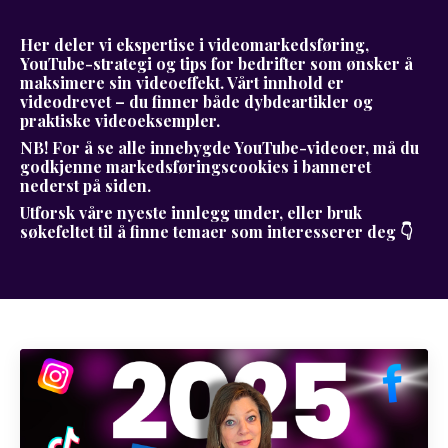
Her deler vi ekspertise i videomarkedsføring,
YouTube-strategi og tips for bedrifter som ønsker å
maksimere sin videoeffekt. Vårt innhold er
videodrevet – du finner både dybdeartikler og
praktiske videoeksempler.
NB! For å se alle innebygde YouTube-videoer, må du
godkjenne markedsføringscookies i banneret
nederst på siden.
Utforsk våre nyeste innlegg under, eller bruk
søkefeltet til å finne temaer som interesserer deg 👇