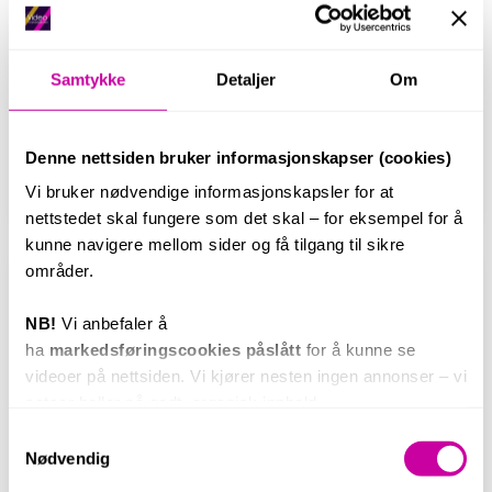
Samtykke
Detaljer
Om
Hvordan lage video i 2023?
Denne nettsiden bruker informasjonskapser (cookies)
Apr 12, 2023
Vi bruker nødvendige informasjonskapsler for at
nettstedet skal fungere som det skal – for eksempel for å
kunne navigere mellom sider og få tilgang til sikre
områder.
NB!
Vi anbefaler å
ha
markedsføringscookies påslått
for å kunne se
videoer på nettsiden. Vi kjører nesten ingen annonser – vi
satser heller på godt, organisk innhold.
Samtykkevalg
Nødvendig